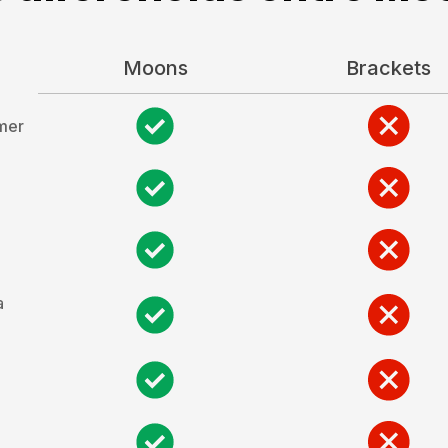
Moons
Brackets
omer
a