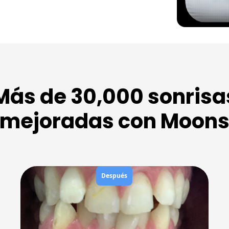
Más de 30,000 sonrisa
mejoradas con Moon
Después
Antes