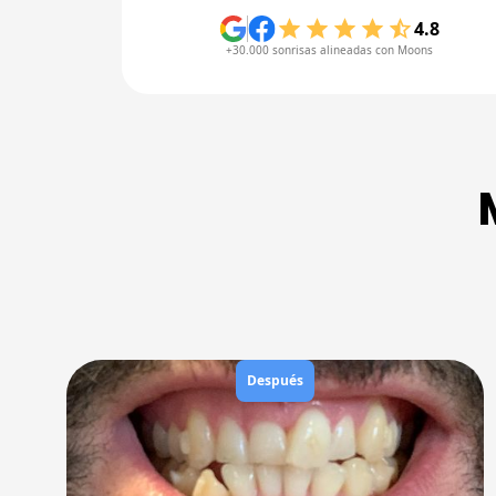
4.8
+30.000 sonrisas alineadas con Moons
Después
Antes