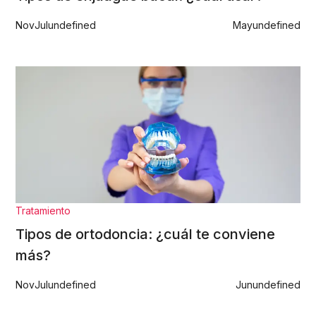
Nov
Jul
undefined
May
undefined
Tratamiento
Tipos de ortodoncia: ¿cuál te conviene
más?
Nov
Jul
undefined
Jun
undefined