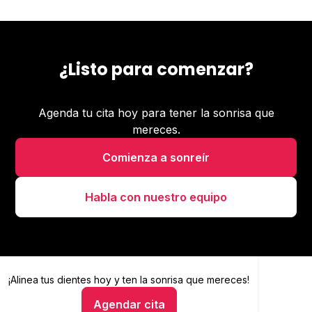
¿Listo para comenzar?
Agenda tu cita hoy para tener la sonrisa que
mereces.
Comienza a sonreír
Habla con nuestro equipo
¡Alinea tus dientes hoy y
Alinea tus dientes hoy y ten la sonrisa que mereces
ten la sonrisa que mereces!
Agendar cita
Hablar con un asesor