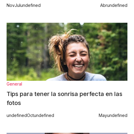
Nov
Jul
undefined
Abr
undefined
General
Tips para tener la sonrisa perfecta en las
fotos
undefined
Oct
undefined
May
undefined