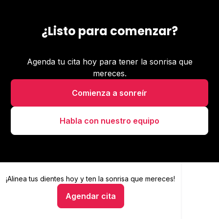
¿Listo para comenzar?
Agenda tu cita hoy para tener la sonrisa que
mereces.
Comienza a sonreír
Habla con nuestro equipo
¡Alinea tus dientes hoy y
Alinea tus dientes hoy y ten la sonrisa que mereces
ten la sonrisa que mereces!
Agendar cita
Hablar con un asesor