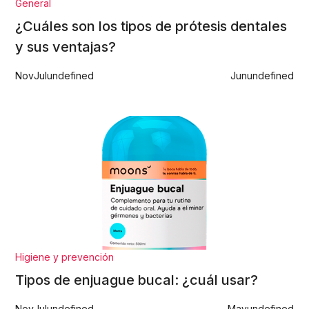
General
¿Cuáles son los tipos de prótesis dentales
y sus ventajas?
Nov
Jul
undefined
Jun
undefined
Higiene y prevención
Tipos de enjuague bucal: ¿cuál usar?
Nov
Jul
undefined
May
undefined