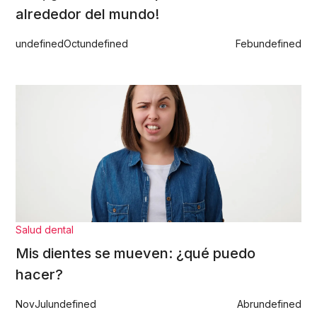
alrededor del mundo!
undefined
Oct
undefined
Feb
undefined
Salud dental
Mis dientes se mueven: ¿qué puedo
hacer?
Nov
Jul
undefined
Abr
undefined