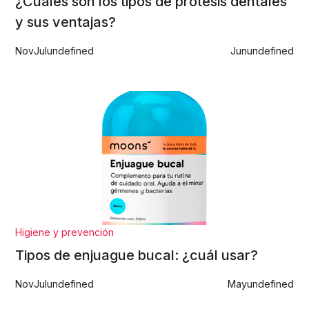
¿Cuáles son los tipos de prótesis dentales
y sus ventajas?
Nov
Jul
undefined
Jun
undefined
Higiene y prevención
Tipos de enjuague bucal: ¿cuál usar?
Nov
Jul
undefined
May
undefined