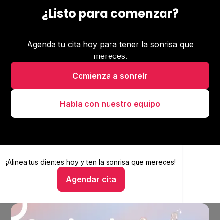
¿Listo para comenzar?
Agenda tu cita hoy para tener la sonrisa que
mereces.
Comienza a sonreír
Habla con nuestro equipo
¡Alinea tus dientes hoy y
Alinea tus dientes hoy y ten la sonrisa que mereces
ten la sonrisa que mereces!
Agendar cita
Hablar con un asesor