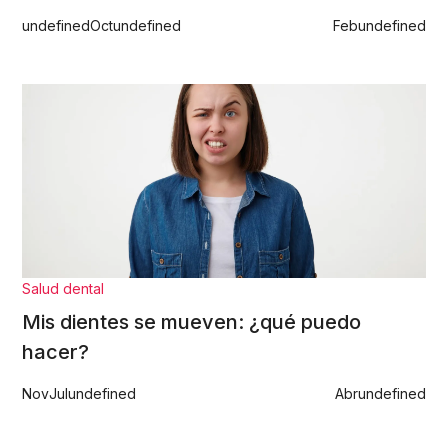
undefined
Oct
undefined
Feb
undefined
Salud dental
Mis dientes se mueven: ¿qué puedo
hacer?
Nov
Jul
undefined
Abr
undefined