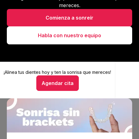
mereces.
Comienza a sonreír
Habla con nuestro equipo
¡Alinea tus dientes hoy y
Alinea tus dientes hoy y ten la sonrisa que mereces
ten la sonrisa que mereces!
Agendar cita
Hablar con un asesor