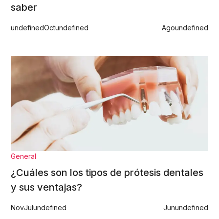
saber
undefined
Oct
undefined
Ago
undefined
General
¿Cuáles son los tipos de prótesis dentales
y sus ventajas?
Nov
Jul
undefined
Jun
undefined