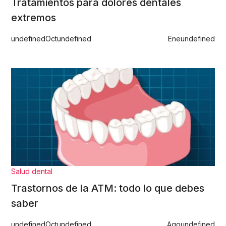
Tratamientos para dolores dentales
extremos
undefined
Oct
undefined
Ene
undefined
Salud dental
Trastornos de la ATM: todo lo que debes
saber
undefined
Oct
undefined
Ago
undefined