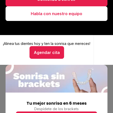
Habla con nuestro equipo
¡Alinea tus dientes hoy y
Alinea tus dientes hoy y ten la sonrisa que mereces
ten la sonrisa que mereces!
Agendar cita
Hablar con un asesor
Tu mejor sonrisa en 6 meses
Empresa
Despídete de los brackets
Ubicaciones