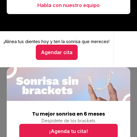
Habla con nuestro equipo
¡Alinea tus dientes hoy y
Alinea tus dientes hoy y ten la sonrisa que mereces
ten la sonrisa que mereces!
Agendar cita
Hablar con un asesor
Tu mejor sonrisa en 6 meses
Empresa
Despídete de los brackets
Ubicaciones
Bolsa de trabajo
¡Agenda tu cita!
Blog