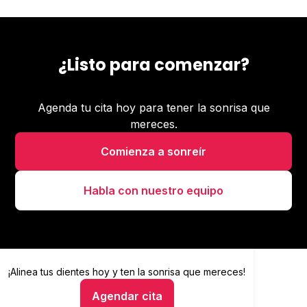
¿Listo para comenzar?
Agenda tu cita hoy para tener la sonrisa que
mereces.
Comienza a sonreír
Habla con nuestro equipo
¡Alinea tus dientes hoy y
Alinea tus dientes hoy y ten la sonrisa que mereces
ten la sonrisa que mereces!
Agendar cita
Hablar con un asesor