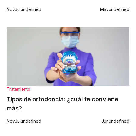
Nov
Jul
undefined
May
undefined
Tratamiento
Tipos de ortodoncia: ¿cuál te conviene
más?
Nov
Jul
undefined
Jun
undefined