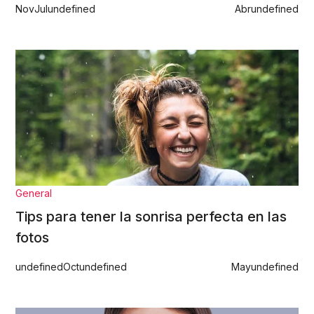
Nov
Jul
undefined
Abr
undefined
General
Tips para tener la sonrisa perfecta en las
fotos
undefined
Oct
undefined
May
undefined