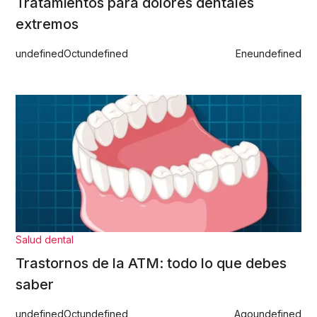
Tratamientos para dolores dentales
extremos
undefined
Oct
undefined
Ene
undefined
Salud dental
Trastornos de la ATM: todo lo que debes
saber
undefined
Oct
undefined
Ago
undefined