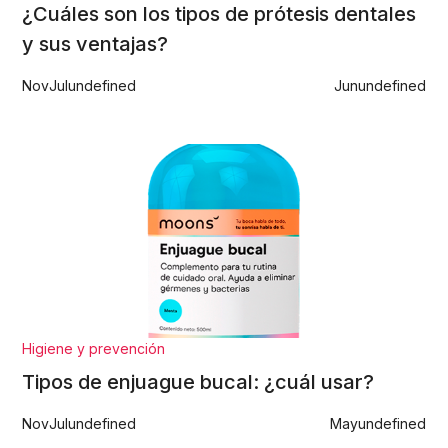
¿Cuáles son los tipos de prótesis dentales
y sus ventajas?
Nov
Jul
undefined
Jun
undefined
Higiene y prevención
Tipos de enjuague bucal: ¿cuál usar?
Nov
Jul
undefined
May
undefined