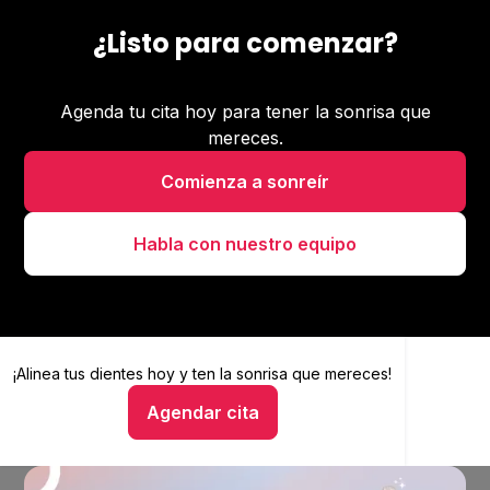
¿Listo para comenzar?
Agenda tu cita hoy para tener la sonrisa que
mereces.
Comienza a sonreír
Habla con nuestro equipo
¡Alinea tus dientes hoy y
Alinea tus dientes hoy y ten la sonrisa que mereces
ten la sonrisa que mereces!
Agendar cita
Hablar con un asesor