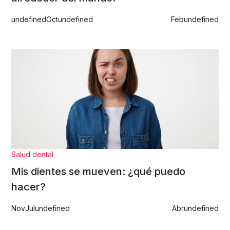
undefined
Oct
undefined
Feb
undefined
Salud dental
Mis dientes se mueven: ¿qué puedo
hacer?
Nov
Jul
undefined
Abr
undefined