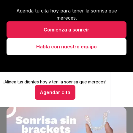
Agenda tu cita hoy para tener la sonrisa que
mereces.
Comienza a sonreír
Habla con nuestro equipo
¡Alinea tus dientes hoy y
Alinea tus dientes hoy y ten la sonrisa que mereces
ten la sonrisa que mereces!
Agendar cita
Hablar con un asesor