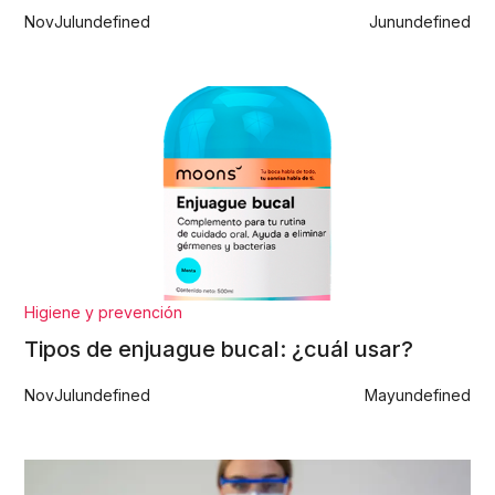
Nov
Jul
undefined
Jun
undefined
Higiene y prevención
Tipos de enjuague bucal: ¿cuál usar?
Nov
Jul
undefined
May
undefined