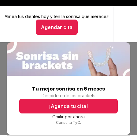
¡Alinea tus dientes hoy y
Alinea tus dientes hoy y ten la sonrisa que mereces
ten la sonrisa que mereces!
Agendar cita
Hablar con un asesor
Tu mejor sonrisa en 6 meses
Empresa
Despídete de los brackets
Ubicaciones
Bolsa de trabajo
¡Agenda tu cita!
Blog
Omitir por ahora
Consulta TyC.
Productos
Alineadores invisibles