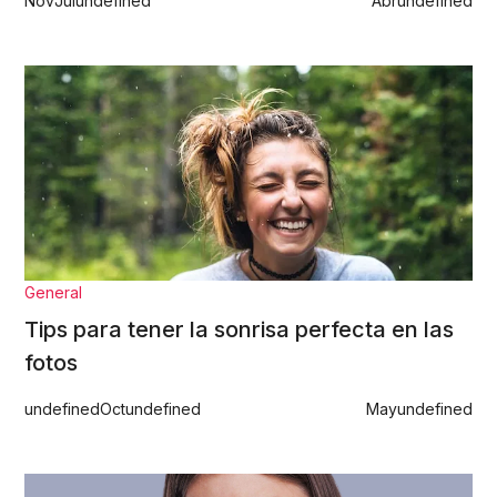
Nov
Jul
undefined
Abr
undefined
General
Tips para tener la sonrisa perfecta en las
fotos
undefined
Oct
undefined
May
undefined