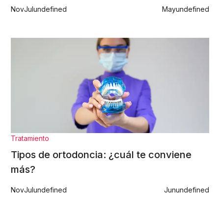
Nov
Jul
undefined
May
undefined
Tratamiento
Tipos de ortodoncia: ¿cuál te conviene
más?
Nov
Jul
undefined
Jun
undefined