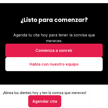
¿Listo para comenzar?
Agenda tu cita hoy para tener la sonrisa que
mereces.
Comienza a sonreír
Habla con nuestro equipo
¡Alinea tus dientes hoy y
Alinea tus dientes hoy y ten la sonrisa que mereces
ten la sonrisa que mereces!
Agendar cita
Hablar con un asesor