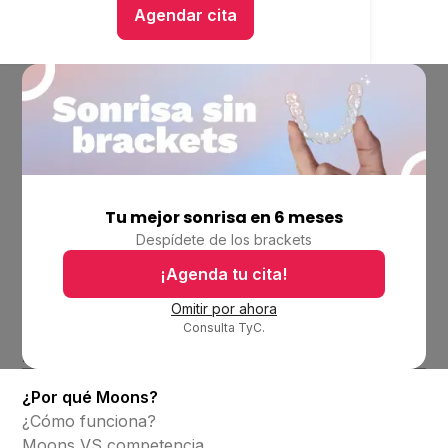
Agendar cita
Hablar con un asesor
Tu mejor sonrisa en 6 meses
Empresa
Despídete de los brackets
Ubicaciones
Bolsa de trabajo
¡Agenda tu cita!
Blog
Omitir por ahora
Consulta TyC.
Productos
Alineadores invisibles
¿Por qué Moons?
¿Cómo funciona?
Moons VS competencia