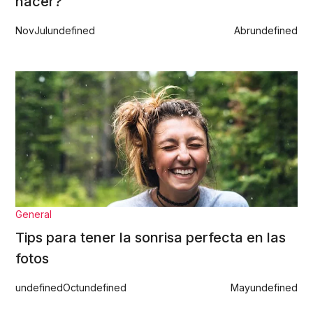
hacer?
Nov
Jul
undefined
Abr
undefined
General
Tips para tener la sonrisa perfecta en las
fotos
undefined
Oct
undefined
May
undefined