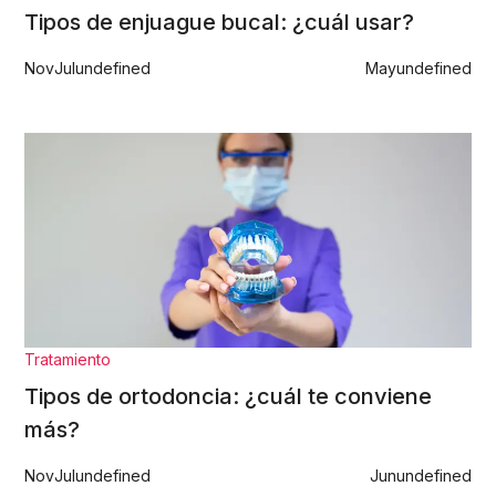
Tipos de enjuague bucal: ¿cuál usar?
Nov
Jul
undefined
May
undefined
Tratamiento
Tipos de ortodoncia: ¿cuál te conviene
más?
Nov
Jul
undefined
Jun
undefined