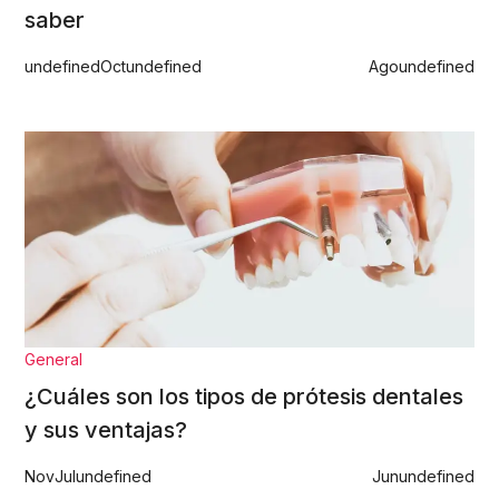
saber
undefined
Oct
undefined
Ago
undefined
General
¿Cuáles son los tipos de prótesis dentales
y sus ventajas?
Nov
Jul
undefined
Jun
undefined