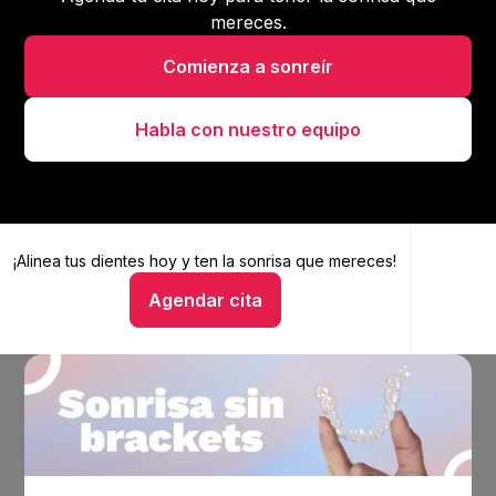
mereces.
Comienza a sonreír
Habla con nuestro equipo
¡Alinea tus dientes hoy y
Alinea tus dientes hoy y ten la sonrisa que mereces
ten la sonrisa que mereces!
Agendar cita
Hablar con un asesor