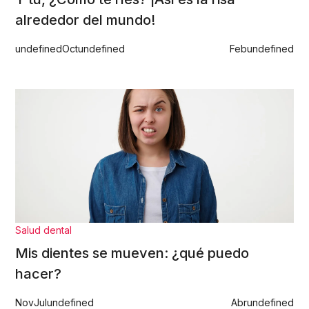
alrededor del mundo!
undefined
Oct
undefined
Feb
undefined
Salud dental
Mis dientes se mueven: ¿qué puedo
hacer?
Nov
Jul
undefined
Abr
undefined