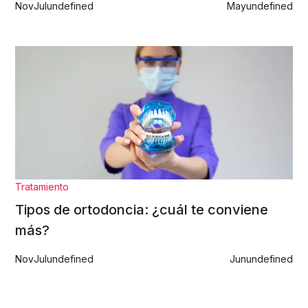
Nov
Jul
undefined
May
undefined
Tratamiento
Tipos de ortodoncia: ¿cuál te conviene
más?
Nov
Jul
undefined
Jun
undefined