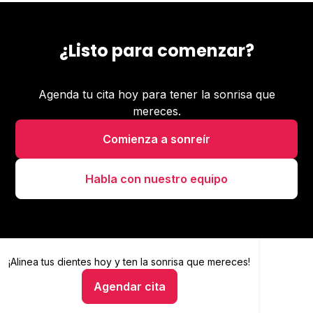
¿Listo para comenzar?
Agenda tu cita hoy para tener la sonrisa que
mereces.
Comienza a sonreír
Habla con nuestro equipo
¡Alinea tus dientes hoy y
Alinea tus dientes hoy y ten la sonrisa que mereces
ten la sonrisa que mereces!
Agendar cita
Hablar con un asesor