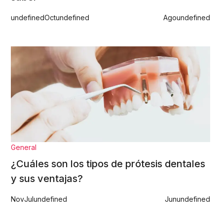
undefined
Oct
undefined
Ago
undefined
General
¿Cuáles son los tipos de prótesis dentales
y sus ventajas?
Nov
Jul
undefined
Jun
undefined