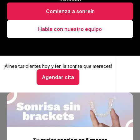
Comienza a sonreír
Habla con nuestro equipo
¡Alinea tus dientes hoy y
Alinea tus dientes hoy y ten la sonrisa que mereces
ten la sonrisa que mereces!
Agendar cita
Hablar con un asesor