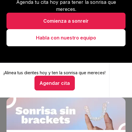
Agenda tu cita hoy para tener la sonrisa que
mereces.
Comienza a sonreír
Habla con nuestro equipo
¡Alinea tus dientes hoy y
Alinea tus dientes hoy y ten la sonrisa que mereces
ten la sonrisa que mereces!
Agendar cita
Hablar con un asesor