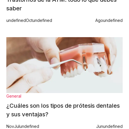
saber
undefined
Oct
undefined
Ago
undefined
General
¿Cuáles son los tipos de prótesis dentales
y sus ventajas?
Nov
Jul
undefined
Jun
undefined