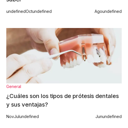
undefined
Oct
undefined
Ago
undefined
General
¿Cuáles son los tipos de prótesis dentales
y sus ventajas?
Nov
Jul
undefined
Jun
undefined