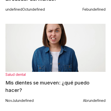
undefined
Oct
undefined
Feb
undefined
Salud dental
Mis dientes se mueven: ¿qué puedo
hacer?
Nov
Jul
undefined
Abr
undefined