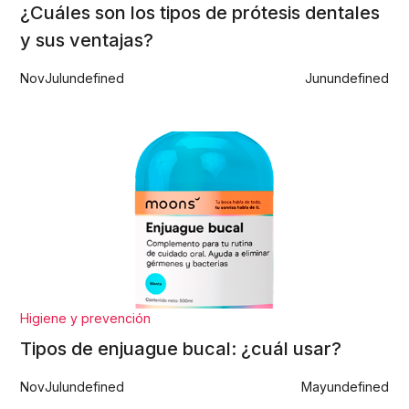
¿Cuáles son los tipos de prótesis dentales
y sus ventajas?
Nov
Jul
undefined
Jun
undefined
Higiene y prevención
Tipos de enjuague bucal: ¿cuál usar?
Nov
Jul
undefined
May
undefined