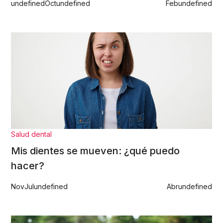
undefined
Oct
undefined
Feb
undefined
Salud dental
Mis dientes se mueven: ¿qué puedo
hacer?
Nov
Jul
undefined
Abr
undefined