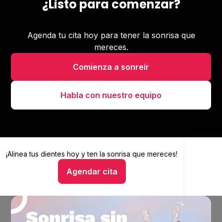
¿Listo para comenzar?
Agenda tu cita hoy para tener la sonrisa que
mereces.
Comienza a sonreír
Habla con nuestro equipo
¡Alinea tus dientes hoy y
Alinea tus dientes hoy y ten la sonrisa que mereces
ten la sonrisa que mereces!
Agendar cita
Hablar con un asesor