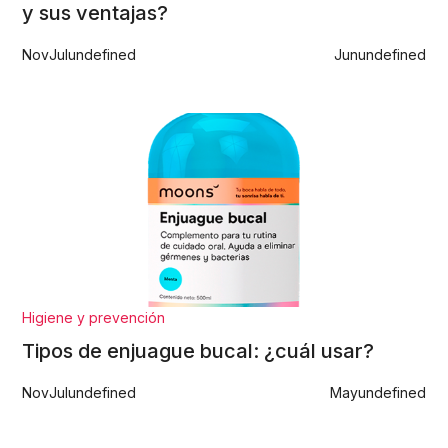
y sus ventajas?
Nov
Jul
undefined
Jun
undefined
Higiene y prevención
Tipos de enjuague bucal: ¿cuál usar?
Nov
Jul
undefined
May
undefined