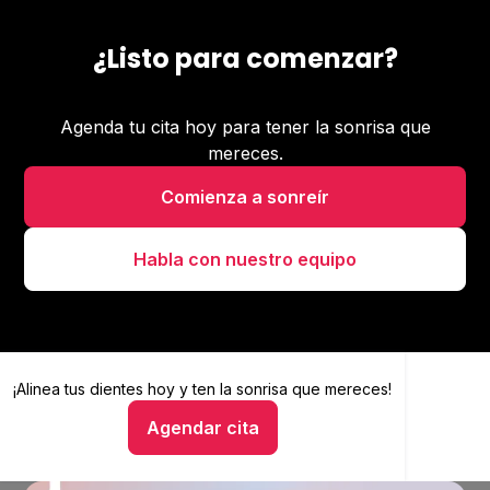
¿Listo para comenzar?
Agenda tu cita hoy para tener la sonrisa que
mereces.
Comienza a sonreír
Habla con nuestro equipo
¡Alinea tus dientes hoy y
Alinea tus dientes hoy y ten la sonrisa que mereces
ten la sonrisa que mereces!
Agendar cita
Hablar con un asesor