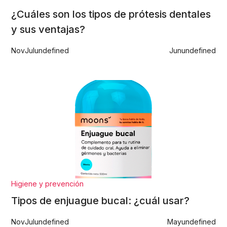
¿Cuáles son los tipos de prótesis dentales
y sus ventajas?
Nov
Jul
undefined
Jun
undefined
Higiene y prevención
Tipos de enjuague bucal: ¿cuál usar?
Nov
Jul
undefined
May
undefined