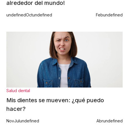
alrededor del mundo!
undefined
Oct
undefined
Feb
undefined
Salud dental
Mis dientes se mueven: ¿qué puedo
hacer?
Nov
Jul
undefined
Abr
undefined