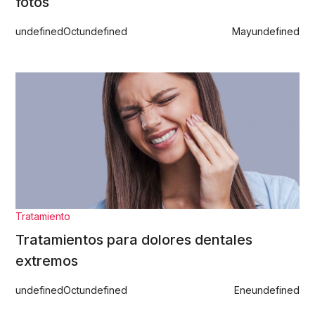
fotos
undefined
Oct
undefined
May
undefined
Tratamiento
Tratamientos para dolores dentales
extremos
undefined
Oct
undefined
Ene
undefined