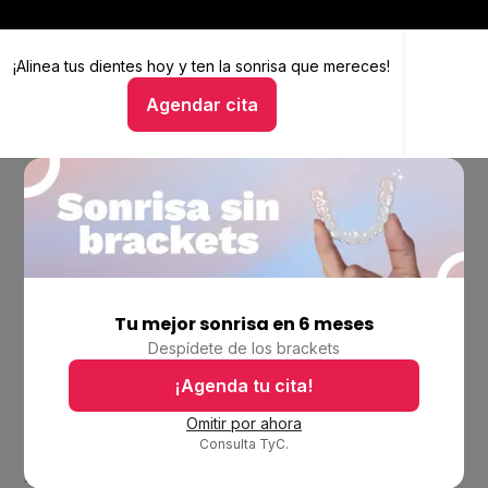
¡Alinea tus dientes hoy y
Alinea tus dientes hoy y ten la sonrisa que mereces
ten la sonrisa que mereces!
Agendar cita
Hablar con un asesor
Tu mejor sonrisa en 6 meses
Empresa
Despídete de los brackets
Ubicaciones
Bolsa de trabajo
¡Agenda tu cita!
Blog
Omitir por ahora
Consulta TyC.
Productos
Alineadores invisibles