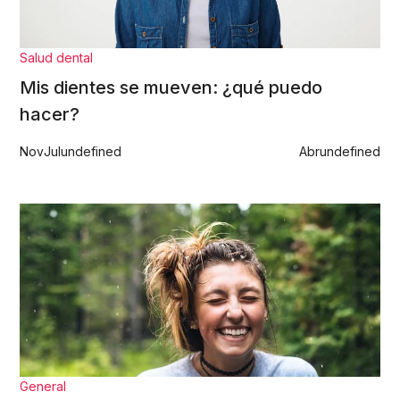
Salud dental
Mis dientes se mueven: ¿qué puedo
hacer?
Nov
Jul
undefined
Abr
undefined
General