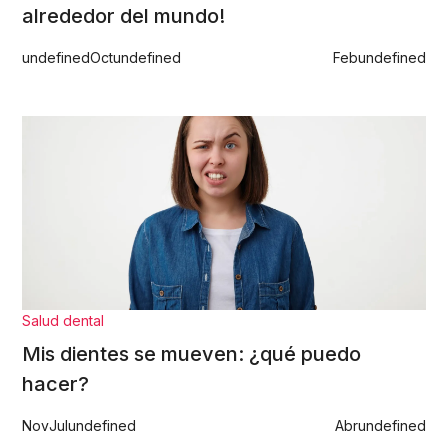
alrededor del mundo!
undefined
Oct
undefined
Feb
undefined
Salud dental
Mis dientes se mueven: ¿qué puedo
hacer?
Nov
Jul
undefined
Abr
undefined