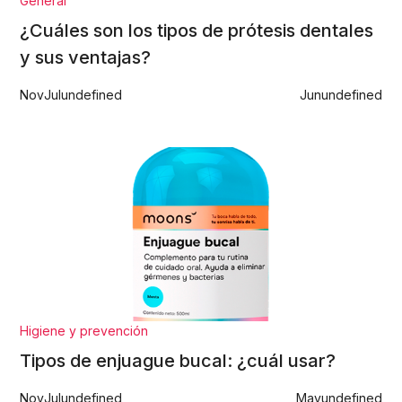
General
¿Cuáles son los tipos de prótesis dentales
y sus ventajas?
Nov
Jul
undefined
Jun
undefined
Higiene y prevención
Tipos de enjuague bucal: ¿cuál usar?
Nov
Jul
undefined
May
undefined