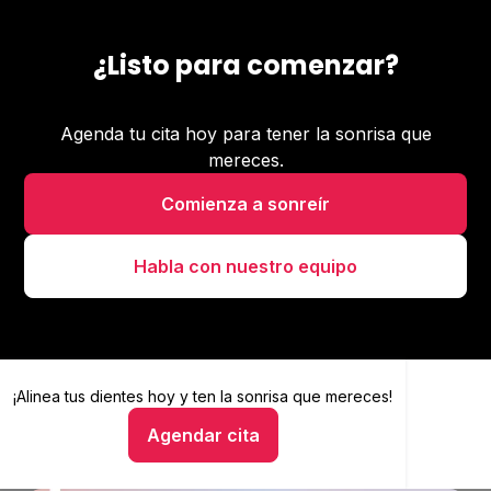
¿Listo para comenzar?
Agenda tu cita hoy para tener la sonrisa que
mereces.
Comienza a sonreír
Habla con nuestro equipo
¡Alinea tus dientes hoy y
Alinea tus dientes hoy y ten la sonrisa que mereces
ten la sonrisa que mereces!
Agendar cita
Hablar con un asesor