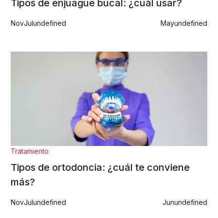
Tipos de enjuague bucal: ¿cuál usar?
Nov
Jul
undefined
May
undefined
Tratamiento
Tipos de ortodoncia: ¿cuál te conviene
más?
Nov
Jul
undefined
Jun
undefined