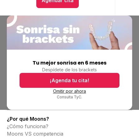
Agendar cita
Hablar con un asesor
Tu mejor sonrisa en 6 meses
Empresa
Despídete de los brackets
Ubicaciones
Bolsa de trabajo
¡Agenda tu cita!
Blog
Omitir por ahora
Consulta TyC.
Productos
Alineadores invisibles
¿Por qué Moons?
¿Cómo funciona?
Moons VS competencia