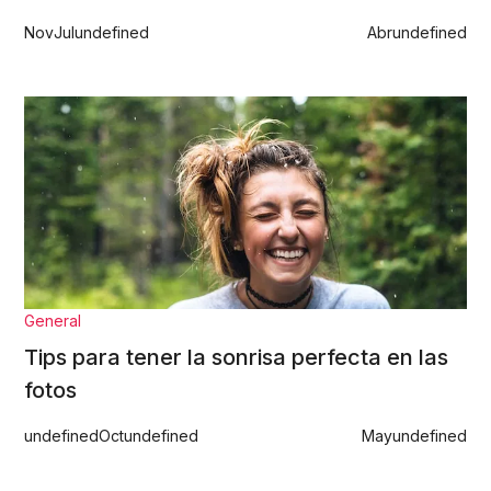
Nov
Jul
undefined
Abr
undefined
General
Tips para tener la sonrisa perfecta en las
fotos
undefined
Oct
undefined
May
undefined