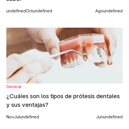
undefined
Oct
undefined
Ago
undefined
General
¿Cuáles son los tipos de prótesis dentales
y sus ventajas?
Nov
Jul
undefined
Jun
undefined