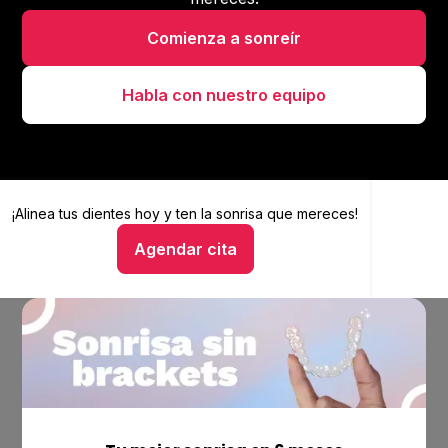
Comienza a sonreír
Habla con nuestro equipo
¡Alinea tus dientes hoy y
Alinea tus dientes hoy y ten la sonrisa que mereces
ten la sonrisa que mereces!
Agendar cita
Hablar con un asesor