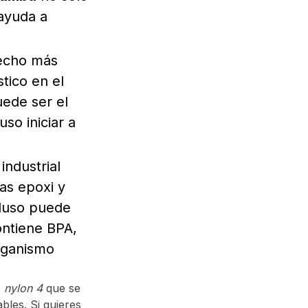
ayuda a
hecho más
tico en el
ede ser el
so iniciar a
industrial
nas epoxi y
cluso puede
ontiene BPA,
organismo
e
nylon 4
que se
les. Si quieres