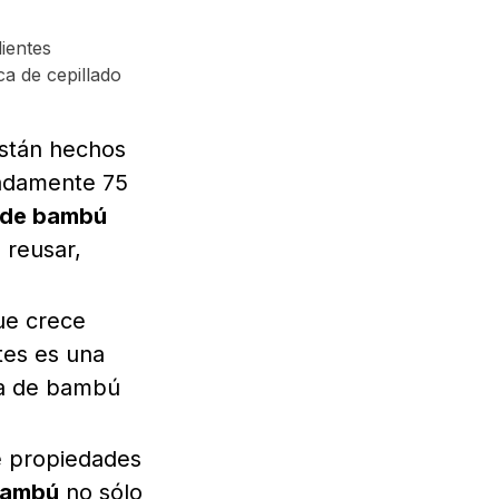
ientes
ca de cepillado
están hechos
madamente 75
s de bambú
 reusar,
ue crece
tes es una
ma de bambú
e propiedades
 bambú
no sólo