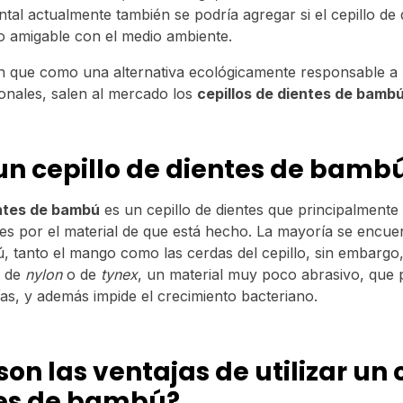
al actualmente también se podría agregar si el cepillo de d
 amigable con el medio ambiente.
n que como una alternativa ecológicamente responsable a l
onales, salen al mercado los
cepillos de dientes de bamb
un cepillo de dientes de bamb
entes de bambú
es un cepillo de dientes que principalmente 
es por el material de que está hecho. La mayoría se encue
tanto el mango como las cerdas del cepillo, sin embargo
s de
nylon
o de
tynex
, un material muy poco abrasivo, que 
ías, y además impide el crecimiento bacteriano.
on las ventajas de utilizar un 
tes de bambú?