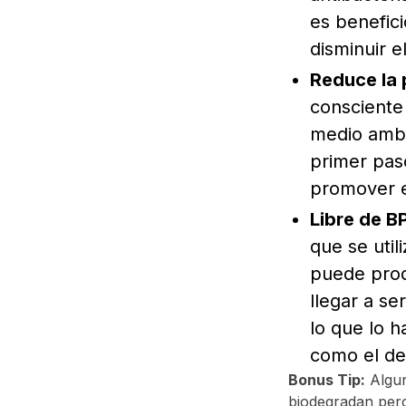
es benefic
disminuir e
Reduce la 
consciente
medio ambi
primer paso
promover el
Libre de B
que se util
puede prod
llegar a se
lo que lo h
como el de
Bonus Tip:
Algu
biodegradan pero