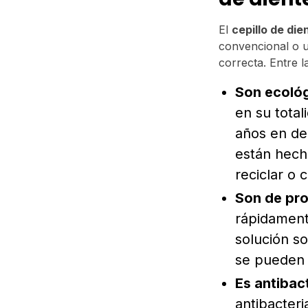
El
cepillo de di
convencional o un
correcta. Entre 
Son ecoló
en su tota
años en de
están hech
reciclar o 
Son de pro
rápidamente
solución s
se pueden l
Es antibac
antibacter