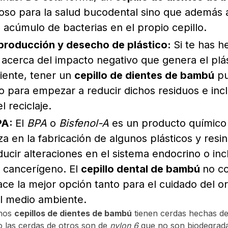
ioso para la salud bucodental sino que además 
l acúmulo de bacterias en el propio cepillo.
producción y desecho de plástico:
Si te has 
 acerca del impacto negativo que genera el plás
ente, tener un
cepillo de dientes de bambú
pu
 para empezar a reducir dichos residuos e inclu
 reciclaje.
PA:
El
BPA
o
Bisfenol-A
es un producto químico 
iza en la fabricación de algunos plásticos y resi
ucir alteraciones en el sistema endocrino o in
r cancerígeno. El
cepillo dental de bambú
no c
ace la mejor opción tanto para el cuidado del 
l medio ambiente.
nos
cepillos de dientes de bambú
tienen cerdas hechas d
 las cerdas de otros son de
nylon 6
que no son biodegradab