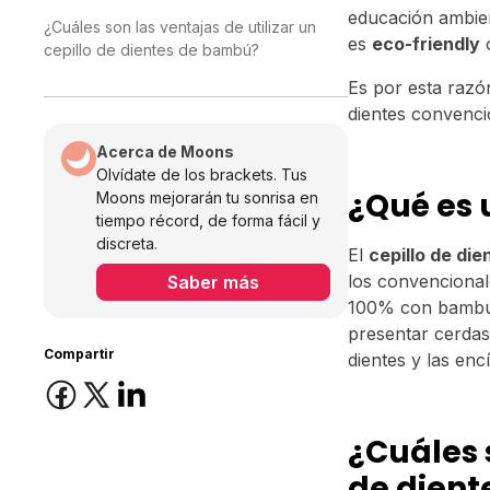
educación ambient
¿Cuáles son las ventajas de utilizar un
es
eco-friendly
o
cepillo de dientes de bambú?
Es por esta razó
dientes convenci
Acerca de Moons
Olvídate de los brackets. Tus
¿Qué es 
Moons mejorarán tu sonrisa en
tiempo récord, de forma fácil y
discreta.
El
cepillo de di
los convencional
Saber más
100% con bambú, 
presentar cerda
Compartir
dientes y las enc
¿Cuáles s
de dien