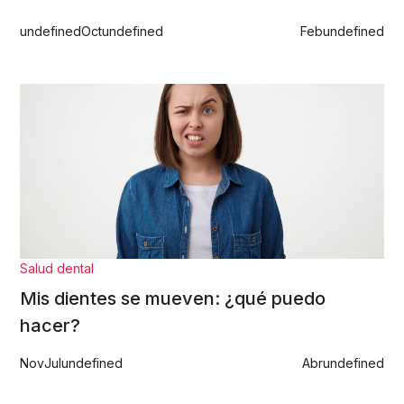
undefined
Oct
undefined
Feb
undefined
Salud dental
Mis dientes se mueven: ¿qué puedo
hacer?
Nov
Jul
undefined
Abr
undefined