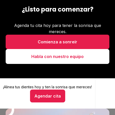
¿Listo para comenzar?
Agenda tu cita hoy para tener la sonrisa que
mereces.
Comienza a sonreír
Habla con nuestro equipo
¡Alinea tus dientes hoy y
Alinea tus dientes hoy y ten la sonrisa que mereces
ten la sonrisa que mereces!
Agendar cita
Hablar con un asesor