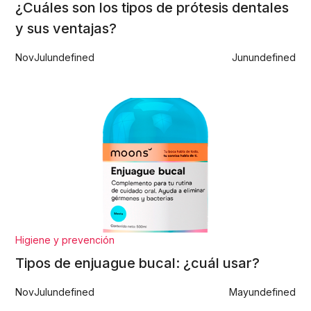
¿Cuáles son los tipos de prótesis dentales
y sus ventajas?
Nov
Jul
undefined
Jun
undefined
Higiene y prevención
Tipos de enjuague bucal: ¿cuál usar?
Nov
Jul
undefined
May
undefined