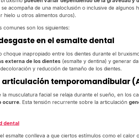
l bruxismo
pueden variar dependiendo de la gravedad y d
si se acompaña de una maloclusión o inclusive de algunos h
r hielo u otros alimentos duros).
 comunes son los siguientes:
 desgaste en el esmalte dental
 o choque inapropiado entre los dientes durante el bruxis
ás externa de los dientes
(esmalte y dentina) y generar da
decoloración y reducción de tamaño de los dientes.
la articulación temporomandibular 
 la musculatura facial se relaja durante el sueño, en los c
o ocurre
. Esta tensión recurrente sobre la articulación
gen
d dental
el esmalte conlleva a que ciertos estímulos como el calor o