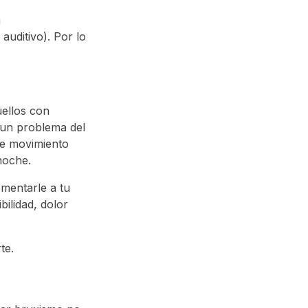
n
auditivo). Por lo
uellos con
 un problema del
de movimiento
noche.
mentarle a tu
ilidad, dolor
te.