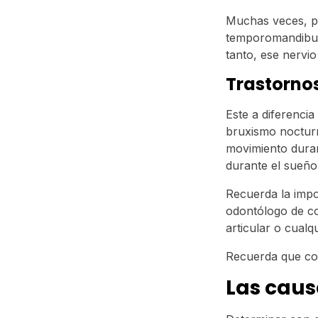
Muchas veces, po
temporomandibular
tanto, ese nervi
Trastorno
Este a diferenci
bruxismo nocturn
movimiento dura
durante el sueño
Recuerda la impo
odontólogo de co
articular o cualq
Recuerda que c
Las caus