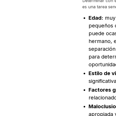
Determinar con e
es una tarea senc
Edad:
muy 
pequeños c
puede ocas
hermano, el
separación
para determ
oportunida
Estilo de v
significati
Factores g
relacionado
Maloclusi
apropiada 