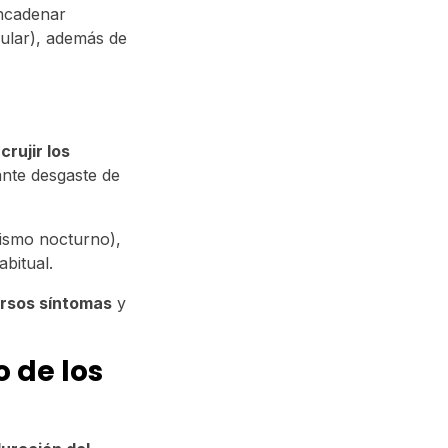
encadenar
bular), además de
crujir los
ante desgaste de
ismo nocturno),
bitual.
rsos síntomas
y
 de los