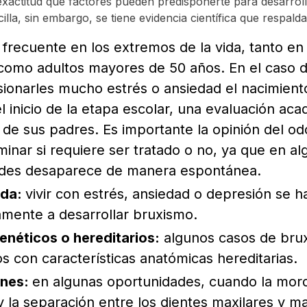
xactitud qué factores pueden predisponerte para desarrol
illa, sin embargo, se tiene evidencia científica que respalda
frecuente en los extremos de la vida, tanto en
omo adultos mayores de 50 años. En el caso d
ionarles mucho estrés o ansiedad el nacimient
 inicio de la etapa escolar, una evaluación aca
 de sus padres. Es importante la opinión del o
inar si requiere ser tratado o no, ya que en a
des desaparece de manera espontánea.
ida:
vivir con estrés, ansiedad o depresión se h
vamente a desarrollar bruxismo.
enéticos o hereditarios:
algunos casos de bru
s con características anatómicas hereditarias.
ones:
en algunas oportunidades, cuando la mord
y la separación entre los dientes maxilares y m