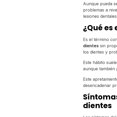
Aunque pueda ser
problemas a nive
lesiones dentale
¿Qué es 
Es el término co
dientes
sin prop
los dientes y pro
Este hábito suel
aunque también
Este apretamient
desencadenar pr
Síntomas
dientes