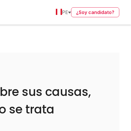
PE
¿Soy candidato?
bre sus causas,
 se trata