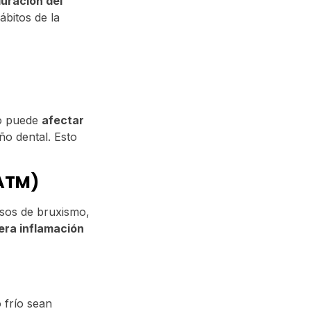
uración del
ábitos de la
mo puede
afectar
ño dental. Esto
(ATM)
asos de bruxismo,
era inflamación
 frío sean