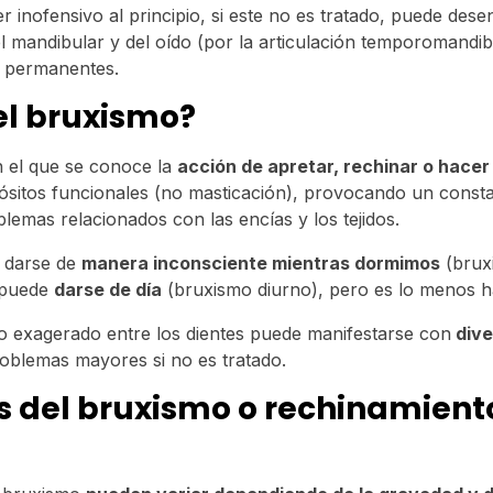
 inofensivo al principio, si este no es tratado, puede des
l mandibular y del oído (por la articulación temporomandi
s permanentes.
el bruxismo?
n el que se conoce la
acción de apretar, rechinar o hacer 
ósitos funcionales (no masticación), provocando un const
blemas relacionados con las encías y los tejidos.
e darse de
manera inconsciente mientras dormimos
(brux
 puede
darse de día
(bruxismo diurno), pero es lo menos ha
o exagerado entre los dientes puede manifestarse con
dive
oblemas mayores si no es tratado.
 del bruxismo o rechinamiento