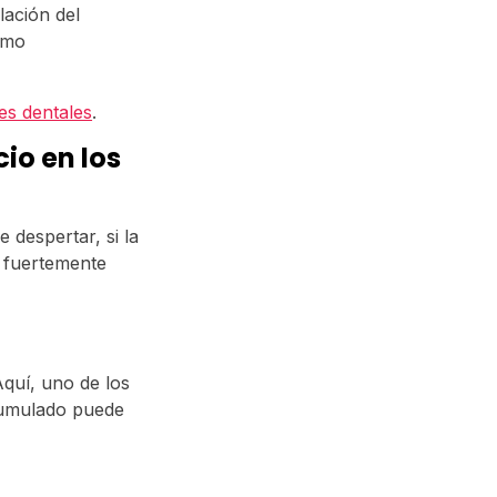
lación del
omo
ies dentales
.
cio en los
 despertar, si la
 fuertemente
.
Aquí, uno de los
acumulado puede