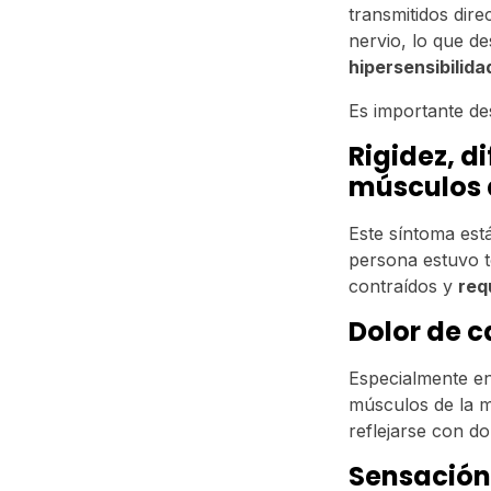
transmitidos dir
nervio, lo que 
hipersensibilida
Es importante de
Rigidez, d
músculos 
Este síntoma está
persona estuvo t
contraídos y
req
Dolor de 
Especialmente en
músculos de la m
reflejarse con d
Sensación 