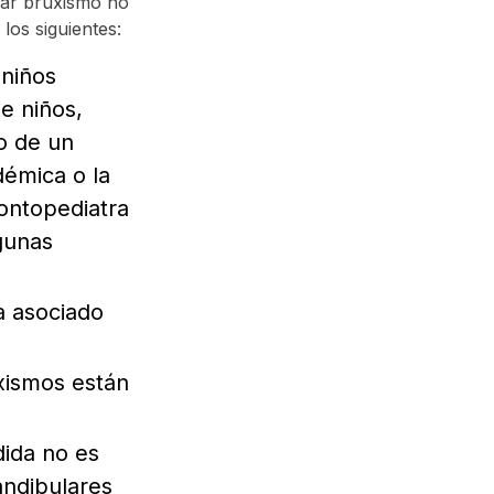
lar bruxismo no
 los siguientes:
 niños
e niños,
o de un
démica o la
dontopediatra
lgunas
a asociado
xismos están
ida no es
andibulares