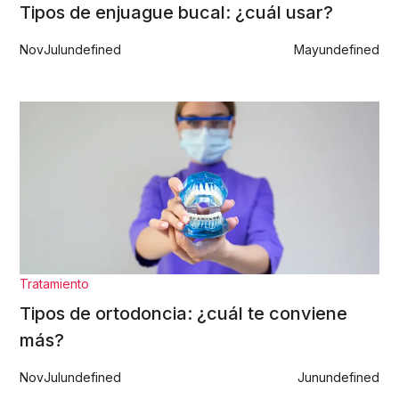
Tipos de enjuague bucal: ¿cuál usar?
Nov
Jul
undefined
May
undefined
Tratamiento
Tipos de ortodoncia: ¿cuál te conviene
más?
Nov
Jul
undefined
Jun
undefined