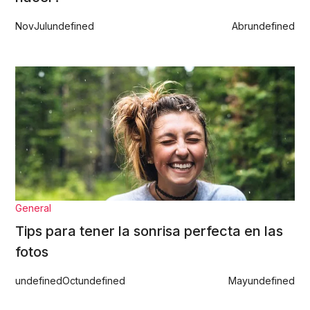
Nov
Jul
undefined
Abr
undefined
General
Tips para tener la sonrisa perfecta en las
fotos
undefined
Oct
undefined
May
undefined