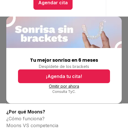
Agendar cita
Hablar con un asesor
Tu mejor sonrisa en 6 meses
Empresa
Despídete de los brackets
Ubicaciones
Bolsa de trabajo
¡Agenda tu cita!
Blog
Omitir por ahora
Consulta TyC.
Productos
Alineadores invisibles
¿Por qué Moons?
¿Cómo funciona?
Moons VS competencia