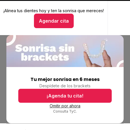
¡Alinea tus dientes hoy y
Alinea tus dientes hoy y ten la sonrisa que mereces
ten la sonrisa que mereces!
Agendar cita
Hablar con un asesor
Tu mejor sonrisa en 6 meses
Empresa
Despídete de los brackets
Ubicaciones
Bolsa de trabajo
¡Agenda tu cita!
Blog
Omitir por ahora
Consulta TyC.
Productos
Alineadores invisibles