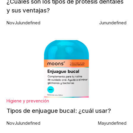
¿Cuáles son los tipos de prótesis dentales
y sus ventajas?
Nov
Jul
undefined
Jun
undefined
Higiene y prevención
Tipos de enjuague bucal: ¿cuál usar?
Nov
Jul
undefined
May
undefined