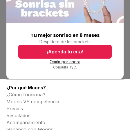
Tu mejor sonrisa en 6 meses
Empresa
Despídete de los brackets
Ubicaciones
Bolsa de trabajo
¡Agenda tu cita!
Blog
Omitir por ahora
Consulta TyC.
Productos
Alineadores invisibles
¿Por qué Moons?
¿Cómo funciona?
Moons VS competencia
Precios
Resultados
Acompañamiento
Ganando con Moons