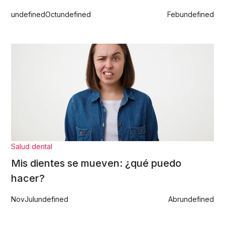
undefined
Oct
undefined
Feb
undefined
Salud dental
Mis dientes se mueven: ¿qué puedo
hacer?
Nov
Jul
undefined
Abr
undefined