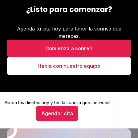
¿Listo para comenzar?
Agenda tu cita hoy para tener la sonrisa que
mereces.
Comienza a sonreír
Habla con nuestro equipo
¡Alinea tus dientes hoy y
Alinea tus dientes hoy y ten la sonrisa que mereces
ten la sonrisa que mereces!
Agendar cita
Hablar con un asesor