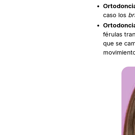
Ortodoncia
caso los
br
Ortodoncia
férulas tr
que se cam
movimiento