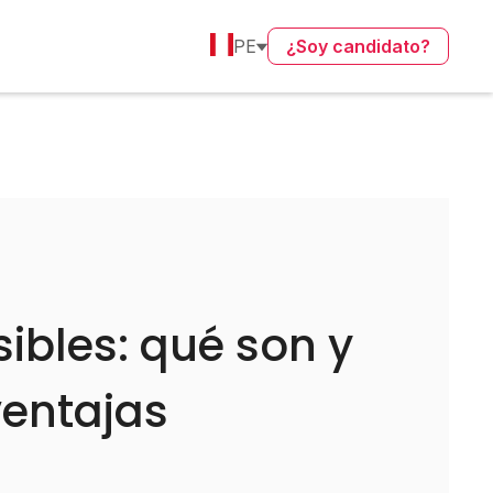
PE
¿Soy candidato?
sibles: qué son y
ventajas