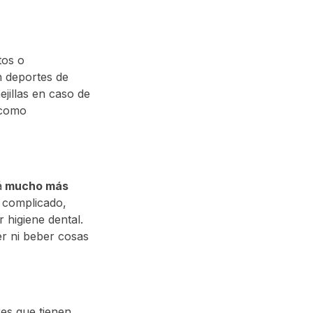
tos o
n deportes de
jillas en caso de
 como
á
mucho más
 complicado,
 higiene dental.
r ni beber cosas
res que tienen