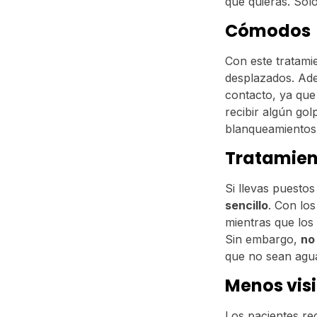
que quieras. So
Cómodos
Con este tratami
desplazados. Ade
contacto, ya que
recibir algún go
blanqueamientos 
Tratamien
Si llevas puesto
sencillo
. Con lo
mientras que los
Sin embargo,
no
que no sean agu
Menos visi
Los pacientes rec