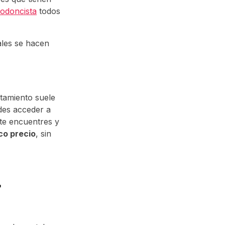
todoncista
todos
ales se hacen
atamiento suele
des acceder a
 te encuentres y
co precio
, sin
r