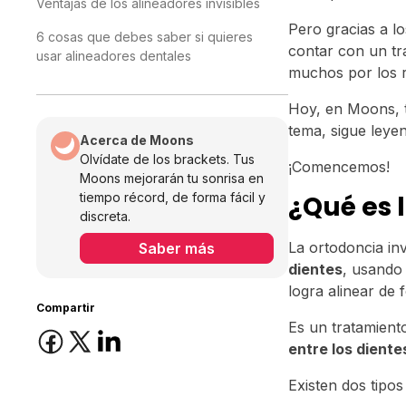
Ventajas de los alineadores invisibles
Pero gracias a l
6 cosas que debes saber si quieres
contar con un tra
usar alineadores dentales
muchos por los re
Hoy, en Moons, t
tema, sigue leyen
Acerca de Moons
Olvídate de los brackets. Tus
¡Comencemos!
Moons mejorarán tu sonrisa en
tiempo récord, de forma fácil y
¿Qué es l
discreta.
La ortodoncia in
Saber más
dientes
, usando
logra alinear de 
Compartir
Es un tratamien
entre los dient
Existen dos tipos