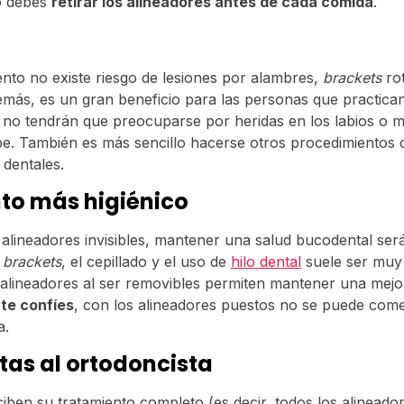
lo debes
retirar los alineadores antes de cada comida
.
ento no existe riesgo de lesiones por alambres,
brackets
ro
más, es un gran beneficio para las personas que practica
 no tendrán que preocuparse por heridas en los labios o me
lpe. También es más sencillo hacerse otros procedimientos
dentales.
to más higiénico
s alineadores invisibles, mantener una salud bucodental ser
s
brackets
, el cepillado y el uso de
hilo dental
suele ser muy
 alineadores al ser removibles permiten mantener una mejor
 te confíes
, con los alineadores puestos no se puede come
a.
tas al ortodoncista
iben su tratamiento completo (es decir, todos los alineado