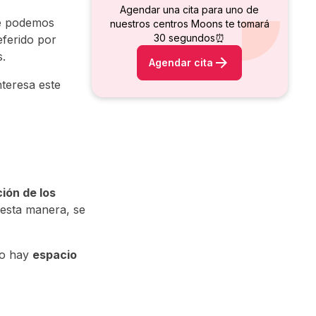
Agendar una cita para uno de
te podemos
nuestros centros Moons te tomará
30 segundos⏰
eferido por
s.
Agendar cita
nteresa este
ción de los
 esta manera, se
do hay
espacio