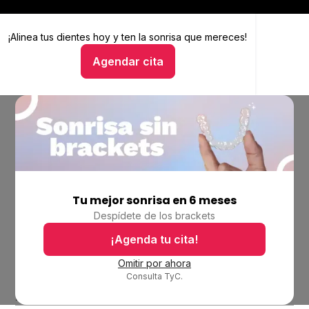
¡Alinea tus dientes hoy y
Alinea tus dientes hoy y ten la sonrisa que mereces
ten la sonrisa que mereces!
Agendar cita
Hablar con un asesor
Tu mejor sonrisa en 6 meses
Empresa
Despídete de los brackets
Ubicaciones
Bolsa de trabajo
¡Agenda tu cita!
Blog
Omitir por ahora
Consulta TyC.
Productos
Alineadores invisibles