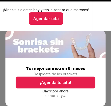
¡Alinea tus dientes hoy y
Alinea tus dientes hoy y ten la sonrisa que mereces
ten la sonrisa que mereces!
Agendar cita
Hablar con un asesor
Tu mejor sonrisa en 6 meses
Empresa
Despídete de los brackets
Ubicaciones
Bolsa de trabajo
¡Agenda tu cita!
Blog
Omitir por ahora
Consulta TyC.
Productos
Alineadores invisibles