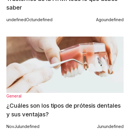
saber
undefined
Oct
undefined
Ago
undefined
General
¿Cuáles son los tipos de prótesis dentales
y sus ventajas?
Nov
Jul
undefined
Jun
undefined