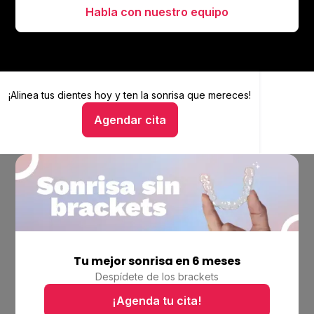
Habla con nuestro equipo
¡Alinea tus dientes hoy y
Alinea tus dientes hoy y ten la sonrisa que mereces
ten la sonrisa que mereces!
Agendar cita
Hablar con un asesor
Tu mejor sonrisa en 6 meses
Empresa
Despídete de los brackets
Ubicaciones
Bolsa de trabajo
¡Agenda tu cita!
Blog