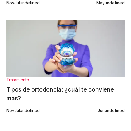
Nov
Jul
undefined
May
undefined
Tratamiento
Tipos de ortodoncia: ¿cuál te conviene
más?
Nov
Jul
undefined
Jun
undefined