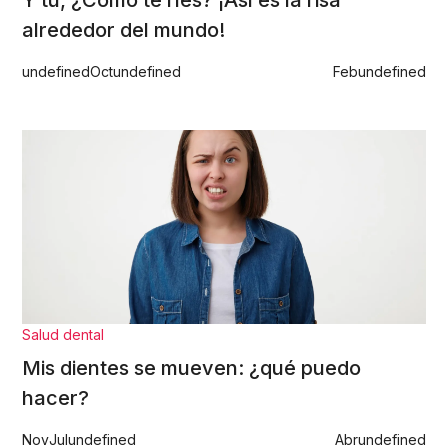
Y tú, ¿Cómo te ríes? ¡Así es la risa
alrededor del mundo!
undefined
Oct
undefined
Feb
undefined
Salud dental
Mis dientes se mueven: ¿qué puedo
hacer?
Nov
Jul
undefined
Abr
undefined