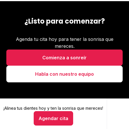
¿Listo para comenzar?
Agenda tu cita hoy para tener la sonrisa que
mereces.
Comienza a sonreír
Habla con nuestro equipo
¡Alinea tus dientes hoy y
Alinea tus dientes hoy y ten la sonrisa que mereces
ten la sonrisa que mereces!
Agendar cita
Hablar con un asesor